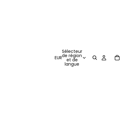
Sélecteur
de région
EUR
et de
langue